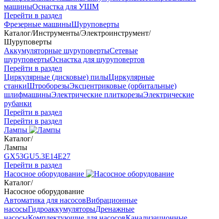
машины
Оснастка для УШМ
Перейти в раздел
Фрезерные машины
Шуруповерты
Каталог
/
Инструменты
/
Электроинструмент
/
Шуруповерты
Аккумуляторные шуруповерты
Сетевые
шуруповерты
Оснастка для шуруповертов
Перейти в раздел
Циркулярные (дисковые) пилы
Циркулярные
станки
Штроборезы
Эксцентриковые (орбитальные)
шлифмашины
Электрические плиткорезы
Электрические
рубанки
Перейти в раздел
Перейти в раздел
Лампы
Каталог
/
Лампы
GX53
GU5.3
Е14
Е27
Перейти в раздел
Насосное оборудование
Каталог
/
Насосное оборудование
Автоматика для насосов
Вибрационные
насосы
Гидроаккумуляторы
Дренажные
насосы
Комплектующие для насосов
Канализационные