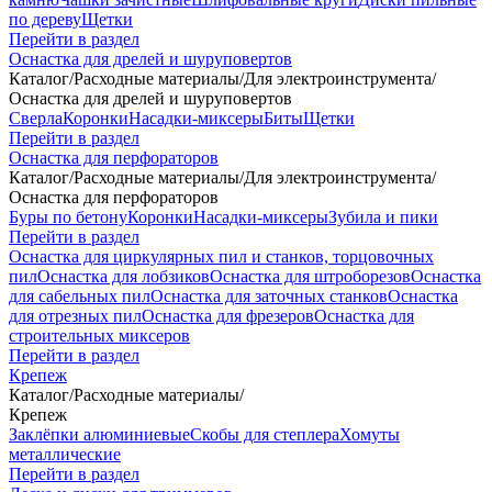
по дереву
Щетки
Перейти в раздел
Оснастка для дрелей и шуруповертов
Каталог
/
Расходные материалы
/
Для электроинструмента
/
Оснастка для дрелей и шуруповертов
Сверла
Коронки
Насадки-миксеры
Биты
Щетки
Перейти в раздел
Оснастка для перфораторов
Каталог
/
Расходные материалы
/
Для электроинструмента
/
Оснастка для перфораторов
Буры по бетону
Коронки
Насадки-миксеры
Зубила и пики
Перейти в раздел
Оснастка для циркулярных пил и станков, торцовочных
пил
Оснастка для лобзиков
Оснастка для штроборезов
Оснастка
для сабельных пил
Оснастка для заточных станков
Оснастка
для отрезных пил
Оснастка для фрезеров
Оснастка для
строительных миксеров
Перейти в раздел
Крепеж
Каталог
/
Расходные материалы
/
Крепеж
Заклёпки алюминиевые
Скобы для степлера
Хомуты
металлические
Перейти в раздел