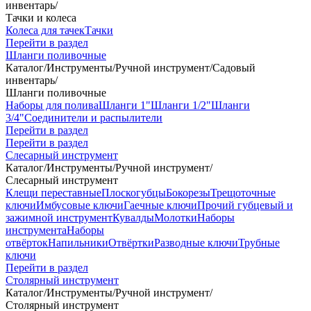
инвентарь
/
Тачки и колеса
Колеса для тачек
Тачки
Перейти в раздел
Шланги поливочные
Каталог
/
Инструменты
/
Ручной инструмент
/
Садовый
инвентарь
/
Шланги поливочные
Наборы для полива
Шланги 1"
Шланги 1/2"
Шланги
3/4"
Соединители и распылители
Перейти в раздел
Перейти в раздел
Слесарный инструмент
Каталог
/
Инструменты
/
Ручной инструмент
/
Слесарный инструмент
Клещи переставные
Плоскогубцы
Бокорезы
Трещоточные
ключи
Имбусовые ключи
Гаечные ключи
Прочий губцевый и
зажимной инструмент
Кувалды
Молотки
Наборы
инструмента
Наборы
отвёрток
Напильники
Отвёртки
Разводные ключи
Трубные
ключи
Перейти в раздел
Столярный инструмент
Каталог
/
Инструменты
/
Ручной инструмент
/
Столярный инструмент