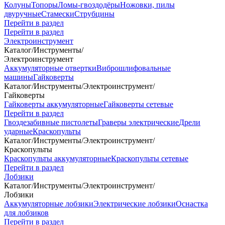
Колуны
Топоры
Ломы-гвоздодёры
Ножовки, пилы
двуручные
Стамески
Струбцины
Перейти в раздел
Перейти в раздел
Электроинструмент
Каталог
/
Инструменты
/
Электроинструмент
Аккумуляторные отвертки
Виброшлифовальные
машины
Гайковерты
Каталог
/
Инструменты
/
Электроинструмент
/
Гайковерты
Гайковерты аккумуляторные
Гайковерты сетевые
Перейти в раздел
Гвоздезабивные пистолеты
Граверы электрические
Дрели
ударные
Краскопульты
Каталог
/
Инструменты
/
Электроинструмент
/
Краскопульты
Краскопульты аккумуляторные
Краскопульты сетевые
Перейти в раздел
Лобзики
Каталог
/
Инструменты
/
Электроинструмент
/
Лобзики
Аккумуляторные лобзики
Электрические лобзики
Оснастка
для лобзиков
Перейти в раздел