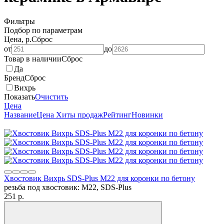
Фильтры
Подбор по параметрам
Цена, р.
Сброс
от
до
Товар в наличии
Сброс
Да
Бренд
Сброс
Вихрь
Показать
Очистить
Цена
Название
Цена
Хиты продаж
Рейтинг
Новинки
Хвостовик Вихрь SDS-Plus М22 для коронки по бетону
резьба под хвостовик: М22, SDS-Plus
251
p.