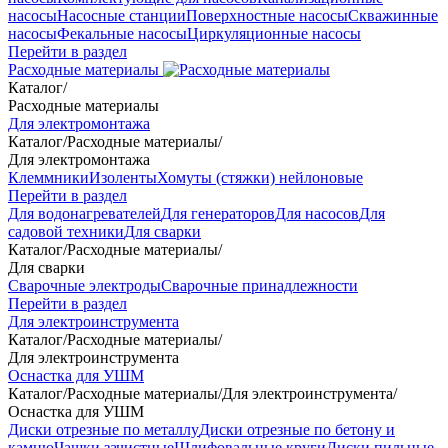
насосы
Насосные станции
Поверхностные насосы
Скважинные
насосы
Фекальные насосы
Циркуляционные насосы
Перейти в раздел
Расходные материалы
Каталог
/
Расходные материалы
Для электромонтажа
Каталог
/
Расходные материалы
/
Для электромонтажа
Клеммники
Изоленты
Хомуты (стяжки) нейлоновые
Перейти в раздел
Для водонагревателей
Для генераторов
Для насосов
Для
садовой техники
Для сварки
Каталог
/
Расходные материалы
/
Для сварки
Сварочные электроды
Сварочные принадлежности
Перейти в раздел
Для электроинструмента
Каталог
/
Расходные материалы
/
Для электроинструмента
Оснастка для УШМ
Каталог
/
Расходные материалы
/
Для электроинструмента
/
Оснастка для УШМ
Диски отрезные по металлу
Диски отрезные по бетону и
камню
Чашки зачистные
Шлифовальные круги
Диски пильные