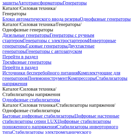
защиты
Автотрансформаторы
Генераторы
Каталог
/
Силовая техника
/
Генераторы
Блоки автоматического ввода резерва
Однофазные генераторы
Каталог
/
Силовая техника
/
Генераторы
/
Однофазные генераторы
Дизельные генераторы
Генераторы с ручным
стартером
Генераторы с электростартером
Инверторные
генераторы
Газовые генераторы
Двухтактные
генераторы
Генераторы с автозапуском
Перейти в раздел
Трехфазные генераторы
Перейти в раздел
Источники бесперебойного питания
Комплектующие для
генераторов
Пневмоинструмент
Компрессоры
Стабилизаторы
напряжения
Каталог
/
Силовая техника
/
Стабилизаторы напряжения
Однофазные стабилизаторы
Каталог
/
Силовая техника
/
Стабилизаторы напряжения
/
Однофазные стабилизаторы
Бытовые цифровые стабилизаторы
Цифровые настенные
стабилизаторы серии LUX
Цифровые стабилизаторы
пониженного напряжения
Стабилизаторы инверторного
типа
Стабилизаторы электромеханического