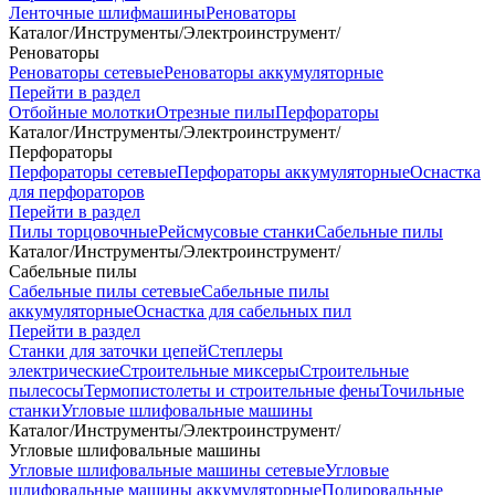
Ленточные шлифмашины
Реноваторы
Каталог
/
Инструменты
/
Электроинструмент
/
Реноваторы
Реноваторы сетевые
Реноваторы аккумуляторные
Перейти в раздел
Отбойные молотки
Отрезные пилы
Перфораторы
Каталог
/
Инструменты
/
Электроинструмент
/
Перфораторы
Перфораторы сетевые
Перфораторы аккумуляторные
Оснастка
для перфораторов
Перейти в раздел
Пилы торцовочные
Рейсмусовые станки
Сабельные пилы
Каталог
/
Инструменты
/
Электроинструмент
/
Сабельные пилы
Сабельные пилы сетевые
Сабельные пилы
аккумуляторные
Оснастка для сабельных пил
Перейти в раздел
Станки для заточки цепей
Степлеры
электрические
Строительные миксеры
Строительные
пылесосы
Термопистолеты и строительные фены
Точильные
станки
Угловые шлифовальные машины
Каталог
/
Инструменты
/
Электроинструмент
/
Угловые шлифовальные машины
Угловые шлифовальные машины сетевые
Угловые
шлифовальные машины аккумуляторные
Полировальные