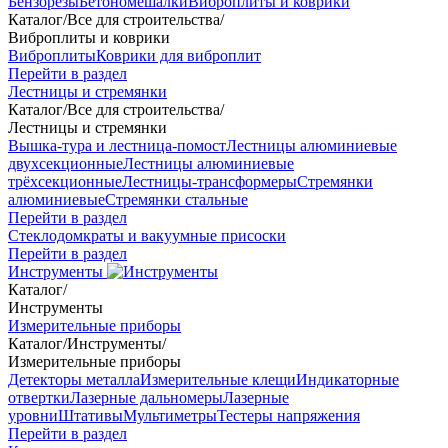
Бензорезы
Бетономешалки
Виброплиты и коврики
Каталог
/
Все для строительства
/
Виброплиты и коврики
Виброплиты
Коврики для виброплит
Перейти в раздел
Лестницы и стремянки
Каталог
/
Все для строительства
/
Лестницы и стремянки
Вышка-тура и лестница-помост
Лестницы алюминиевые
двухсекционные
Лестницы алюминиевые
трёхсекционные
Лестницы-трансформеры
Стремянки
алюминиевые
Стремянки стальные
Перейти в раздел
Стеклодомкраты и вакуумные присоски
Перейти в раздел
Инструменты
Каталог
/
Инструменты
Измерительные приборы
Каталог
/
Инструменты
/
Измерительные приборы
Детекторы металла
Измерительные клещи
Индикаторные
отвертки
Лазерные дальномеры
Лазерные
уровни
Штативы
Мультиметры
Тестеры напряжения
Перейти в раздел