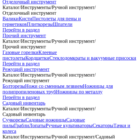
Отделочный инструмент
Каталог
/
Инструменты
/
Ручной инструмент
/
Отделочный инструмент
Валики
Кисти
Пистолеты для пены и
герметиков
Плиткорезы
Шпатели
Перейти в раздел
Прочий инструмент
Каталог
/
Инструменты
/
Ручной инструмент
/
Прочий инструмент
Газовые горелки
Клеевые
пистолеты
Кордщетки
Стеклодомкраты и вакуумные присоски
Перейти в раздел
Режущий инструмент
Каталог
/
Инструменты
/
Ручной инструмент
/
Режущий инструмент
Болторезы
Ножи со сменным лезвием
Ножницы для
полипропиленовых труб
Ножницы по металлу
Перейти в раздел
Садовый инвентарь
Каталог
/
Инструменты
/
Ручной инструмент
/
Садовый инвентарь
Сучкорезы
Садовые ножницы
Садовые
пилы
Грабли
Лопаты
Ручные культиваторы
Секаторы
Тачки и
колеса
Каталог
/
Инструменты
/
Ручной инструмент
/
Садовый