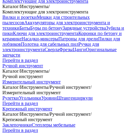
Комплектующие для электроинструмента
Каталог
/
Инструменты
/
Комплектующие для электроинструмента
Вилки и розетки
Мешки для строительных
пылесосов
Аккумуляторы для электроинструмента и
техники
Биты
Буры по бетону
Зарядные устройства
Зубила и
пики
Ключи для электроинструмента
Коронки по бетону и
керамике
Насадки-миксеры
Патроны для дрели
Пилки для
лобзиков
Полотна для сабельных пил
Ручки для
электроинструмента
Сверла
Фрезы
Цанги
Оригинальные
запчасти
Перейти в раздел
Ручной инструмент
Каталог
/
Инструменты
/
Ручной инструмент
Измерительный инструмент
Каталог
/
Инструменты
/
Ручной инструмент
/
Измерительный инструмент
Рулетки
Угольники
Уровни
Штангенциркули
Перейти в раздел
Крепежный инструмент
Каталог
/
Инструменты
/
Ручной инструмент
/
Крепежный инструмент
Заклепочники
Степлеры мебельные
Перейти в раздел