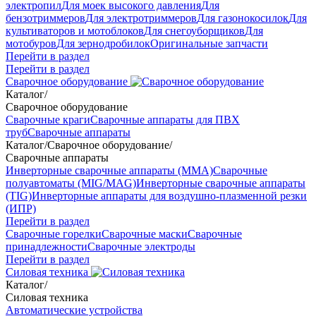
электропил
Для моек высокого давления
Для
бензотриммеров
Для электротриммеров
Для газонокосилок
Для
культиваторов и мотоблоков
Для снегоуборщиков
Для
мотобуров
Для зернодробилок
Оригинальные запчасти
Перейти в раздел
Перейти в раздел
Сварочное оборудование
Каталог
/
Сварочное оборудование
Сварочные краги
Сварочные аппараты для ПВХ
труб
Сварочные аппараты
Каталог
/
Сварочное оборудование
/
Сварочные аппараты
Инверторные сварочные аппараты (ММА)
Сварочные
полуавтоматы (MIG/MAG)
Инверторные сварочные аппараты
(TIG)
Инверторные аппараты для воздушно-плазменной резки
(ИПР)
Перейти в раздел
Сварочные горелки
Сварочные маски
Сварочные
принадлежности
Сварочные электроды
Перейти в раздел
Силовая техника
Каталог
/
Силовая техника
Автоматические устройства