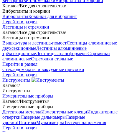
Бензорезы
Бетономешалки
Виброплиты и коврики
Каталог
/
Все для строительства
/
Виброплиты и коврики
Виброплиты
Коврики для виброплит
Перейти в раздел
Лестницы и стремянки
Каталог
/
Все для строительства
/
Лестницы и стремянки
Вышка-тура и лестница-помост
Лестницы алюминиевые
двухсекционные
Лестницы алюминиевые
трёхсекционные
Лестницы-трансформеры
Стремянки
алюминиевые
Стремянки стальные
Перейти в раздел
Стеклодомкраты и вакуумные присоски
Перейти в раздел
Инструменты
Каталог
/
Инструменты
Измерительные приборы
Каталог
/
Инструменты
/
Измерительные приборы
Детекторы металла
Измерительные клещи
Индикаторные
отвертки
Лазерные дальномеры
Лазерные
уровни
Штативы
Мультиметры
Тестеры напряжения
Перейти в раздел