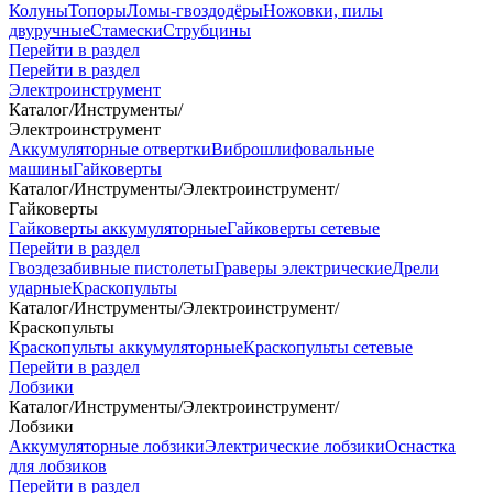
Колуны
Топоры
Ломы-гвоздодёры
Ножовки, пилы
двуручные
Стамески
Струбцины
Перейти в раздел
Перейти в раздел
Электроинструмент
Каталог
/
Инструменты
/
Электроинструмент
Аккумуляторные отвертки
Виброшлифовальные
машины
Гайковерты
Каталог
/
Инструменты
/
Электроинструмент
/
Гайковерты
Гайковерты аккумуляторные
Гайковерты сетевые
Перейти в раздел
Гвоздезабивные пистолеты
Граверы электрические
Дрели
ударные
Краскопульты
Каталог
/
Инструменты
/
Электроинструмент
/
Краскопульты
Краскопульты аккумуляторные
Краскопульты сетевые
Перейти в раздел
Лобзики
Каталог
/
Инструменты
/
Электроинструмент
/
Лобзики
Аккумуляторные лобзики
Электрические лобзики
Оснастка
для лобзиков
Перейти в раздел