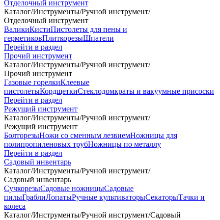
Отделочный инструмент
Каталог
/
Инструменты
/
Ручной инструмент
/
Отделочный инструмент
Валики
Кисти
Пистолеты для пены и
герметиков
Плиткорезы
Шпатели
Перейти в раздел
Прочий инструмент
Каталог
/
Инструменты
/
Ручной инструмент
/
Прочий инструмент
Газовые горелки
Клеевые
пистолеты
Кордщетки
Стеклодомкраты и вакуумные присоски
Перейти в раздел
Режущий инструмент
Каталог
/
Инструменты
/
Ручной инструмент
/
Режущий инструмент
Болторезы
Ножи со сменным лезвием
Ножницы для
полипропиленовых труб
Ножницы по металлу
Перейти в раздел
Садовый инвентарь
Каталог
/
Инструменты
/
Ручной инструмент
/
Садовый инвентарь
Сучкорезы
Садовые ножницы
Садовые
пилы
Грабли
Лопаты
Ручные культиваторы
Секаторы
Тачки и
колеса
Каталог
/
Инструменты
/
Ручной инструмент
/
Садовый