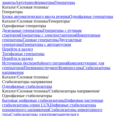
защиты
Автотрансформаторы
Генераторы
Каталог
/
Силовая техника
/
Генераторы
Блоки автоматического ввода резерва
Однофазные генераторы
Каталог
/
Силовая техника
/
Генераторы
/
Однофазные генераторы
Дизельные генераторы
Генераторы с ручным
стартером
Генераторы с электростартером
Инверторные
генераторы
Газовые генераторы
Двухтактные
генераторы
Генераторы с автозапуском
Перейти в раздел
Трехфазные генераторы
Перейти в раздел
Источники бесперебойного питания
Комплектующие для
генераторов
Пневмоинструмент
Компрессоры
Стабилизаторы
напряжения
Каталог
/
Силовая техника
/
Стабилизаторы напряжения
Однофазные стабилизаторы
Каталог
/
Силовая техника
/
Стабилизаторы напряжения
/
Однофазные стабилизаторы
Бытовые цифровые стабилизаторы
Цифровые настенные
стабилизаторы серии LUX
Цифровые стабилизаторы
пониженного напряжения
Стабилизаторы инверторного
типа
Стабилизаторы электромеханического