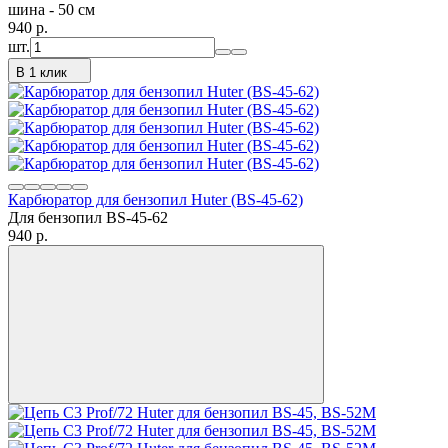
шина - 50 см
940
p.
шт.
В 1 клик
Карбюратор для бензопил Huter (BS-45-62)
Для бензопил BS-45-62
940
p.