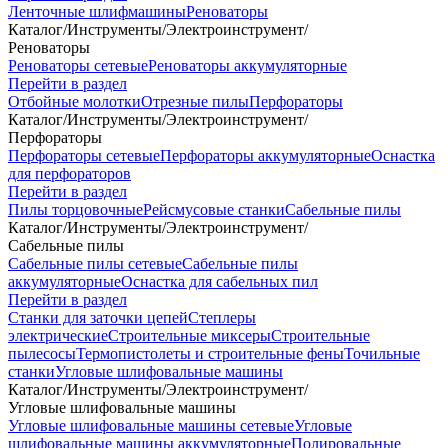
Ленточные шлифмашины
Реноваторы
Каталог
/
Инструменты
/
Электроинструмент
/
Реноваторы
Реноваторы сетевые
Реноваторы аккумуляторные
Перейти в раздел
Отбойные молотки
Отрезные пилы
Перфораторы
Каталог
/
Инструменты
/
Электроинструмент
/
Перфораторы
Перфораторы сетевые
Перфораторы аккумуляторные
Оснастка
для перфораторов
Перейти в раздел
Пилы торцовочные
Рейсмусовые станки
Сабельные пилы
Каталог
/
Инструменты
/
Электроинструмент
/
Сабельные пилы
Сабельные пилы сетевые
Сабельные пилы
аккумуляторные
Оснастка для сабельных пил
Перейти в раздел
Станки для заточки цепей
Степлеры
электрические
Строительные миксеры
Строительные
пылесосы
Термопистолеты и строительные фены
Точильные
станки
Угловые шлифовальные машины
Каталог
/
Инструменты
/
Электроинструмент
/
Угловые шлифовальные машины
Угловые шлифовальные машины сетевые
Угловые
шлифовальные машины аккумуляторные
Полировальные