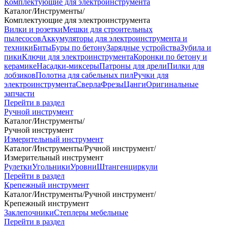
Комплектующие для электроинструмента
Каталог
/
Инструменты
/
Комплектующие для электроинструмента
Вилки и розетки
Мешки для строительных
пылесосов
Аккумуляторы для электроинструмента и
техники
Биты
Буры по бетону
Зарядные устройства
Зубила и
пики
Ключи для электроинструмента
Коронки по бетону и
керамике
Насадки-миксеры
Патроны для дрели
Пилки для
лобзиков
Полотна для сабельных пил
Ручки для
электроинструмента
Сверла
Фрезы
Цанги
Оригинальные
запчасти
Перейти в раздел
Ручной инструмент
Каталог
/
Инструменты
/
Ручной инструмент
Измерительный инструмент
Каталог
/
Инструменты
/
Ручной инструмент
/
Измерительный инструмент
Рулетки
Угольники
Уровни
Штангенциркули
Перейти в раздел
Крепежный инструмент
Каталог
/
Инструменты
/
Ручной инструмент
/
Крепежный инструмент
Заклепочники
Степлеры мебельные
Перейти в раздел