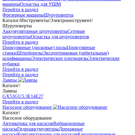
машины
Оснастка для УШМ
Перейти в раздел
Фрезерные машины
Шуруповерты
Каталог
/
Инструменты
/
Электроинструмент
/
Шуруповерты
Аккумуляторные шуруповерты
Сетевые
шуруповерты
Оснастка для шуруповертов
Перейти в раздел
Циркулярные (дисковые) пилы
Циркулярные
станки
Штроборезы
Эксцентриковые (орбитальные)
шлифмашины
Электрические плиткорезы
Электрические
рубанки
Перейти в раздел
Перейти в раздел
Лампы
Каталог
/
Лампы
GX53
GU5.3
Е14
Е27
Перейти в раздел
Насосное оборудование
Каталог
/
Насосное оборудование
Автоматика для насосов
Вибрационные
насосы
Гидроаккумуляторы
Дренажные
насосы
Комплектующие для насосов
Канализационные