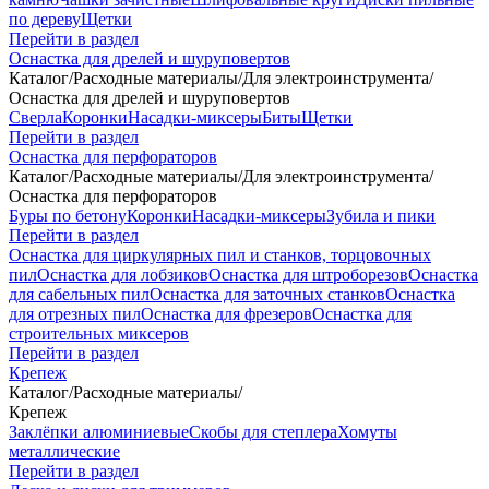
по дереву
Щетки
Перейти в раздел
Оснастка для дрелей и шуруповертов
Каталог
/
Расходные материалы
/
Для электроинструмента
/
Оснастка для дрелей и шуруповертов
Сверла
Коронки
Насадки-миксеры
Биты
Щетки
Перейти в раздел
Оснастка для перфораторов
Каталог
/
Расходные материалы
/
Для электроинструмента
/
Оснастка для перфораторов
Буры по бетону
Коронки
Насадки-миксеры
Зубила и пики
Перейти в раздел
Оснастка для циркулярных пил и станков, торцовочных
пил
Оснастка для лобзиков
Оснастка для штроборезов
Оснастка
для сабельных пил
Оснастка для заточных станков
Оснастка
для отрезных пил
Оснастка для фрезеров
Оснастка для
строительных миксеров
Перейти в раздел
Крепеж
Каталог
/
Расходные материалы
/
Крепеж
Заклёпки алюминиевые
Скобы для степлера
Хомуты
металлические
Перейти в раздел