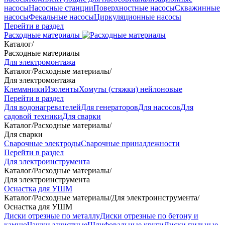
насосы
Насосные станции
Поверхностные насосы
Скважинные
насосы
Фекальные насосы
Циркуляционные насосы
Перейти в раздел
Расходные материалы
Каталог
/
Расходные материалы
Для электромонтажа
Каталог
/
Расходные материалы
/
Для электромонтажа
Клеммники
Изоленты
Хомуты (стяжки) нейлоновые
Перейти в раздел
Для водонагревателей
Для генераторов
Для насосов
Для
садовой техники
Для сварки
Каталог
/
Расходные материалы
/
Для сварки
Сварочные электроды
Сварочные принадлежности
Перейти в раздел
Для электроинструмента
Каталог
/
Расходные материалы
/
Для электроинструмента
Оснастка для УШМ
Каталог
/
Расходные материалы
/
Для электроинструмента
/
Оснастка для УШМ
Диски отрезные по металлу
Диски отрезные по бетону и
камню
Чашки зачистные
Шлифовальные круги
Диски пильные