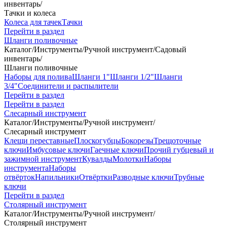
инвентарь
/
Тачки и колеса
Колеса для тачек
Тачки
Перейти в раздел
Шланги поливочные
Каталог
/
Инструменты
/
Ручной инструмент
/
Садовый
инвентарь
/
Шланги поливочные
Наборы для полива
Шланги 1"
Шланги 1/2"
Шланги
3/4"
Соединители и распылители
Перейти в раздел
Перейти в раздел
Слесарный инструмент
Каталог
/
Инструменты
/
Ручной инструмент
/
Слесарный инструмент
Клещи переставные
Плоскогубцы
Бокорезы
Трещоточные
ключи
Имбусовые ключи
Гаечные ключи
Прочий губцевый и
зажимной инструмент
Кувалды
Молотки
Наборы
инструмента
Наборы
отвёрток
Напильники
Отвёртки
Разводные ключи
Трубные
ключи
Перейти в раздел
Столярный инструмент
Каталог
/
Инструменты
/
Ручной инструмент
/
Столярный инструмент