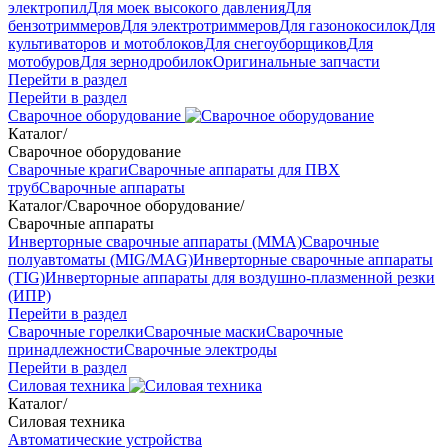
электропил
Для моек высокого давления
Для
бензотриммеров
Для электротриммеров
Для газонокосилок
Для
культиваторов и мотоблоков
Для снегоуборщиков
Для
мотобуров
Для зернодробилок
Оригинальные запчасти
Перейти в раздел
Перейти в раздел
Сварочное оборудование
Каталог
/
Сварочное оборудование
Сварочные краги
Сварочные аппараты для ПВХ
труб
Сварочные аппараты
Каталог
/
Сварочное оборудование
/
Сварочные аппараты
Инверторные сварочные аппараты (ММА)
Сварочные
полуавтоматы (MIG/MAG)
Инверторные сварочные аппараты
(TIG)
Инверторные аппараты для воздушно-плазменной резки
(ИПР)
Перейти в раздел
Сварочные горелки
Сварочные маски
Сварочные
принадлежности
Сварочные электроды
Перейти в раздел
Силовая техника
Каталог
/
Силовая техника
Автоматические устройства