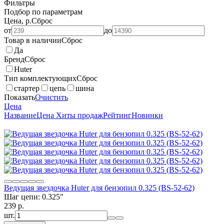
Фильтры
Подбор по параметрам
Цена, р.
Сброс
от
до
Товар в наличии
Сброс
Да
Бренд
Сброс
Huter
Тип комплектующих
Сброс
стартер
цепь
шина
Показать
Очистить
Цена
Название
Цена
Хиты продаж
Рейтинг
Новинки
Ведущая звездочка Huter для бензопил 0.325 (BS-52-62)
Шаг цепи: 0.325"
239
p.
шт.